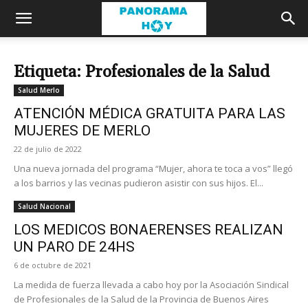
Etiqueta: Profesionales de la Salud
Salud Merlo
ATENCIÓN MÉDICA GRATUITA PARA LAS
MUJERES DE MERLO
22 de julio de 2022
Una nueva jornada del programa “Mujer, ahora te toca a vos” llegó
a los barrios y las vecinas pudieron asistir con sus hijos. El...
Salud Nacional
LOS MEDICOS BONAERENSES REALIZAN
UN PARO DE 24HS
6 de octubre de 2021
La medida de fuerza llevada a cabo hoy por la Asociación Sindical
de Profesionales de la Salud de la Provincia de Buenos Aires