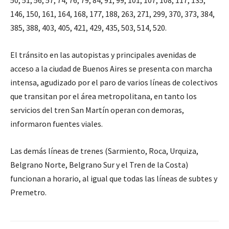
50, 51, 56, 57, 74, 76, 79, 84, 91, 99, 101, 107, 108, 117, 135,
146, 150, 161, 164, 168, 177, 188, 263, 271, 299, 370, 373, 384,
385, 388, 403, 405, 421, 429, 435, 503, 514, 520.
El tránsito en las autopistas y principales avenidas de
acceso a la ciudad de Buenos Aires se presenta con marcha
intensa, agudizado por el paro de varios líneas de colectivos
que transitan por el área metropolitana, en tanto los
servicios del tren San Martín operan con demoras,
informaron fuentes viales.
Las demás líneas de trenes (Sarmiento, Roca, Urquiza,
Belgrano Norte, Belgrano Sur y el Tren de la Costa)
funcionan a horario, al igual que todas las líneas de subtes y
Premetro.