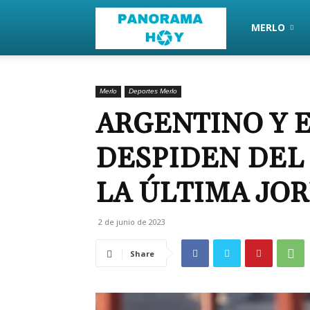
PanoramaHoy
MERLO
Merlo
Deportes Merlo
ARGENTINO Y E
DESPIDEN DEL
LA ÚLTIMA JO
2 de junio de 2023
Share