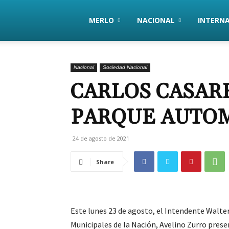
PanoramaHoy
MERLO
NACIONAL
INTERN
Nacional
Sociedad Nacional
CARLOS CASARE
PARQUE AUTO
24 de agosto de 2021
Share
Este lunes 23 de agosto, el Intendente Walte
Municipales de la Nación, Avelino Zurro pres