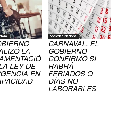
cional
Sociedad Nacional
OBIERNO
CARNAVAL: EL
ALIZÓ LA
GOBIERNO
AMENTACIÓ
CONFIRMÓ SI
LA LEY DE
HABRÁ
GENCIA EN
FERIADOS O
APACIDAD
DÍAS NO
LABORABLES