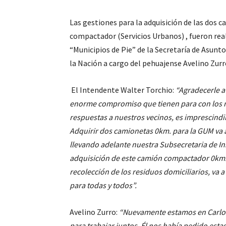
Las gestiones para la adquisición de las dos 
compactador (Servicios Urbanos) , fueron rea
“Municipios de Pie” de la Secretaría de Asunto
la Nación a cargo del pehuajense Avelino Zurr
El Intendente Walter Torchio:
“Agradecerle a
enorme compromiso que tienen para con los 
respuestas a nuestros vecinos, es imprescindib
Adquirir dos camionetas 0km. para la GUM va a
llevando adelante nuestra Subsecretaria de In
adquisición de este camión compactador 0km.
recolección de los residuos domiciliarios, va a
para todas y todos”.
Avelino Zurro:
“Nuevamente estamos en Carlo
para trabajar juntos. Él nos había pedido est