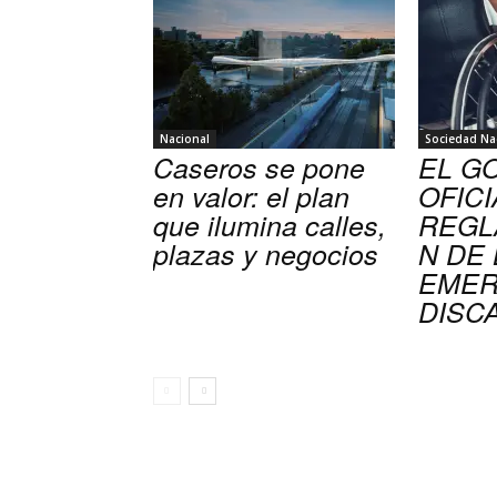
Nacional
Sociedad Na
Caseros se pone
EL G
en valor: el plan
OFICI
que ilumina calles,
REGL
plazas y negocios
N DE 
EMER
DISC