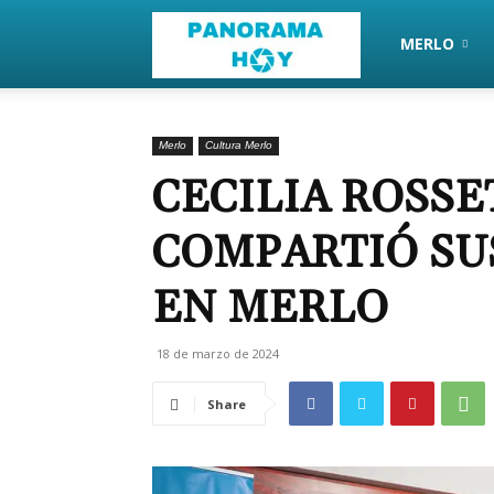
PanoramaHoy
MERLO
Merlo
Cultura Merlo
CECILIA ROSSE
COMPARTIÓ SU
EN MERLO
18 de marzo de 2024
Share