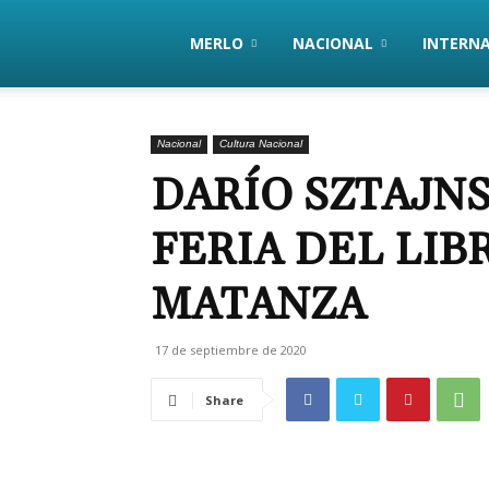
PanoramaHoy
MERLO
NACIONAL
INTERN
Nacional
Cultura Nacional
DARÍO SZTAJNS
FERIA DEL LIB
MATANZA
17 de septiembre de 2020
Share