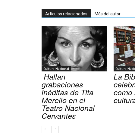
Artículos relacionados
Más del autor
Cultura Nacional
Cultura Naci
Hallan
La Bib
grabaciones
celeb
inéditas de Tita
como 
Merello en el
cultur
Teatro Nacional
Cervantes