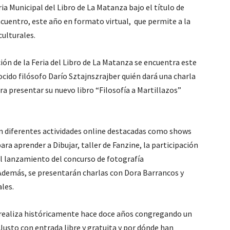
ria Municipal del Libro de La Matanza bajo el título de
cuentro, este año en formato virtual, que permite a la
culturales.
ición de la Feria del Libro de La Matanza se encuentra este
ocido filósofo Darío Sztajnszrajber quién dará una charla
ra presentar su nuevo libro “Filosofía a Martillazos” ​
con diferentes actividades online destacadas como shows
ara aprender a Dibujar, taller de Fanzine, la participación
el lanzamiento del concurso de fotografía
demás, se presentarán charlas con Dora Barrancos y
ales.
e realiza históricamente hace doce años congregando un
Justo con entrada libre y gratuita y por dónde han