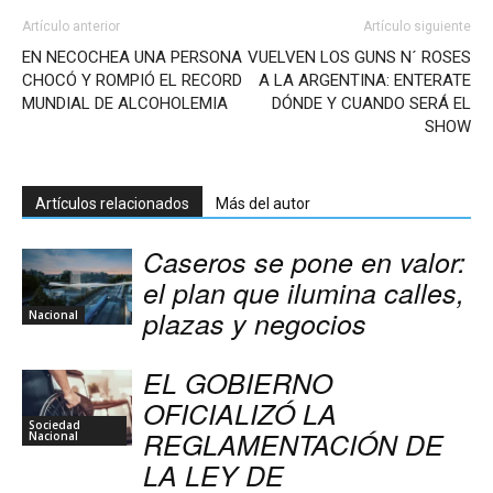
Artículo anterior
Artículo siguiente
EN NECOCHEA UNA PERSONA
VUELVEN LOS GUNS N´ ROSES
CHOCÓ Y ROMPIÓ EL RECORD
A LA ARGENTINA: ENTERATE
MUNDIAL DE ALCOHOLEMIA
DÓNDE Y CUANDO SERÁ EL
SHOW
Artículos relacionados
Más del autor
Caseros se pone en valor:
el plan que ilumina calles,
plazas y negocios
Nacional
EL GOBIERNO
OFICIALIZÓ LA
Sociedad
REGLAMENTACIÓN DE
Nacional
LA LEY DE