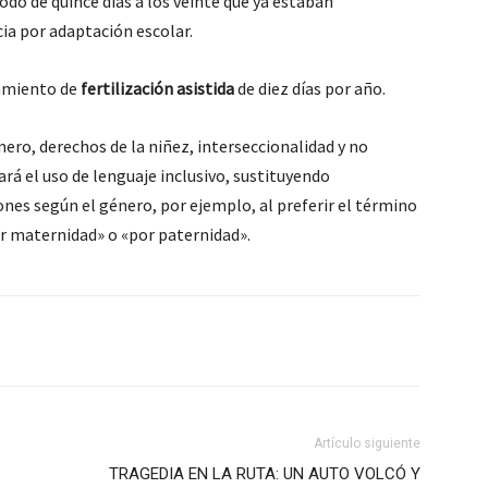
odo de quince días a los veinte que ya estaban
cia por adaptación escolar.
tamiento de
fertilización asistida
de diez días por año.
ero, derechos de la niñez, interseccionalidad y no
ará el uso de lenguaje inclusivo, sustituyendo
nes según el género, por ejemplo, al preferir el término
or maternidad» o «por paternidad».
Artículo siguiente
TRAGEDIA EN LA RUTA: UN AUTO VOLCÓ Y