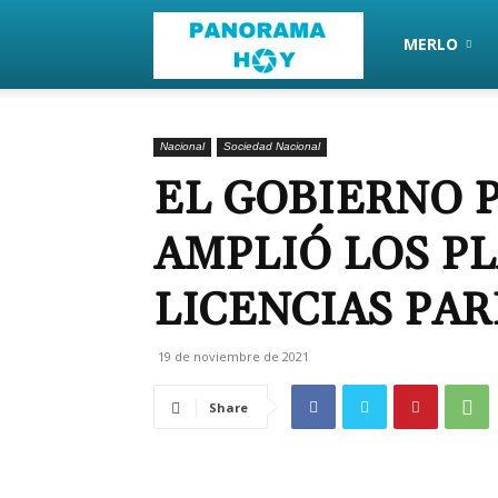
PanoramaHoy
MERLO
Nacional
Sociedad Nacional
EL GOBIERNO 
AMPLIÓ LOS P
LICENCIAS PA
19 de noviembre de 2021
Share