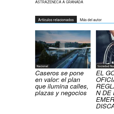
ASTRAZENECA A GRANADA
Artículos relacionados
Más del autor
Nacional
Sociedad Na
Caseros se pone
EL G
en valor: el plan
OFICI
que ilumina calles,
REGL
plazas y negocios
N DE 
EMER
DISC