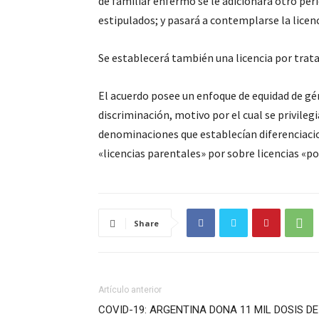
de familiar enfermo se le adicionará otro perí
estipulados; y pasará a contemplarse la licen
Se establecerá también una licencia por tra
El acuerdo posee un enfoque de equidad de gén
discriminación, motivo por el cual se privilegi
denominaciones que establecían diferenciacio
«licencias parentales» por sobre licencias «p
Share
Artículo anterior
COVID-19: ARGENTINA DONA 11 MIL DOSIS DE