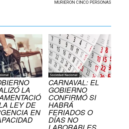
MURIERON CINCO PERSONAS
cional
Sociedad Nacional
OBIERNO
CARNAVAL: EL
ALIZÓ LA
GOBIERNO
AMENTACIÓ
CONFIRMÓ SI
LA LEY DE
HABRÁ
GENCIA EN
FERIADOS O
APACIDAD
DÍAS NO
LABORABLES