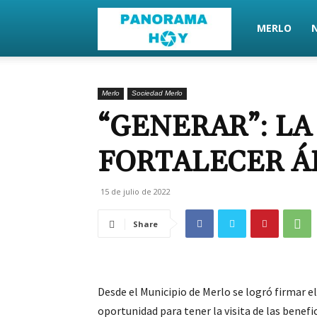
PanoramaHoy
MERLO
Merlo
Sociedad Merlo
“GENERAR”: LA
FORTALECER Á
15 de julio de 2022
Share
Desde el Municipio de Merlo se logró firmar 
oportunidad para tener la visita de las benefi