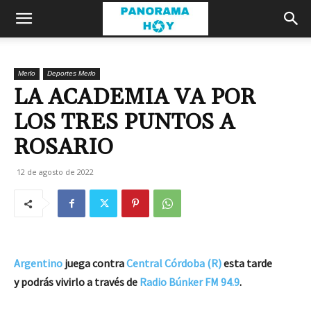
Merlo
Deportes Merlo
LA ACADEMIA VA POR
LOS TRES PUNTOS A
ROSARIO
12 de agosto de 2022
Argentino
juega contra
Central Córdoba (R)
esta tarde
y podrás vivirlo a través de
Radio Búnker FM 94.9
.