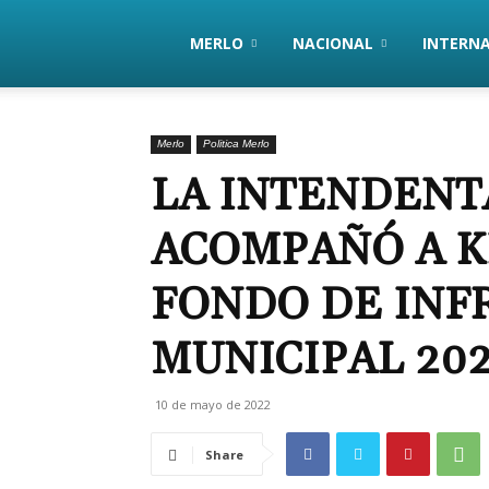
PanoramaHoy
MERLO
NACIONAL
INTERN
Merlo
Politica Merlo
LA INTENDENT
ACOMPAÑÓ A K
FONDO DE INF
MUNICIPAL 20
10 de mayo de 2022
Share