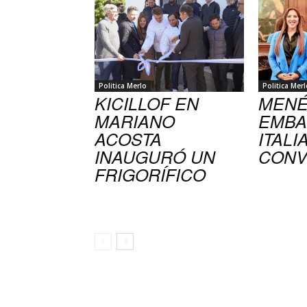
Politica Merlo
Politica Merl
KICILLOF EN
MENÉ
MARIANO
EMBA
ACOSTA
ITALI
INAUGURÓ UN
CONV
FRIGORÍFICO