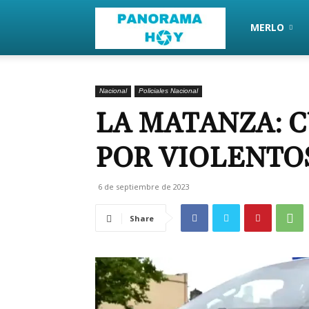
PanoramaHoy
MERLO
Nacional
Policiales Nacional
LA MATANZA: 
POR VIOLENTO
6 de septiembre de 2023
Share