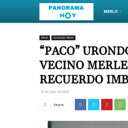
PanoramaHoy
MERLO
Merlo
Sociedad Merlo
“PACO” UROND
VECINO MERLE
RECUERDO IM
12 de julio de 2024
Share