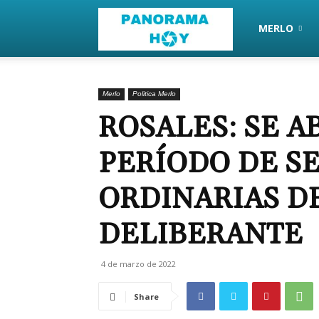
PanoramaHoy
MERLO
Merlo
Politica Merlo
ROSALES: SE A
PERÍODO DE S
ORDINARIAS D
DELIBERANTE
4 de marzo de 2022
Share