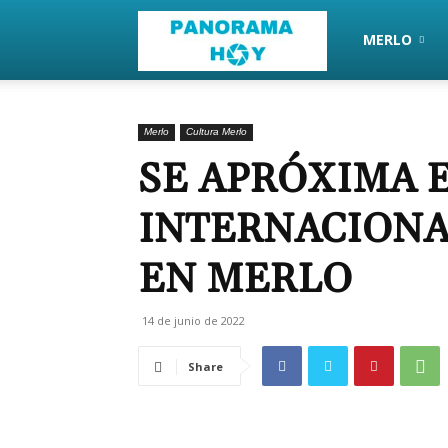
PanoramaHoy
MERLO
Merlo
Cultura Merlo
SE APRÓXIMA E
INTERNACIONAL
EN MERLO
14 de junio de 2022
Share