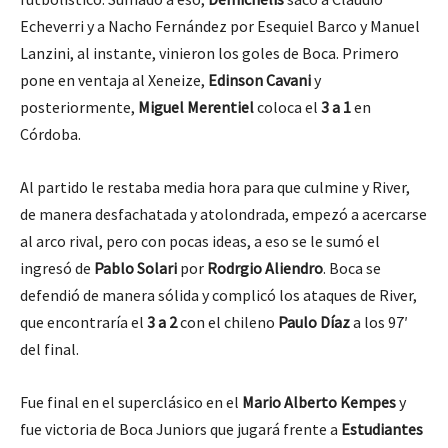
Echeverri y a Nacho Fernández por Esequiel Barco y Manuel
Lanzini, al instante, vinieron los goles de Boca. Primero
pone en ventaja al Xeneize,
Edinson Cavani
y
posteriormente,
Miguel Merentiel
coloca el
3 a 1
en
Córdoba.
Al partido le restaba media hora para que culmine y River,
de manera desfachatada y atolondrada, empezó a acercarse
al arco rival, pero con pocas ideas, a eso se le sumó el
ingresó de
Pablo Solari
por
Rodrgio Aliendro
. Boca se
defendió de manera sólida y complicó los ataques de River,
que encontraría el
3 a 2
con el chileno
Paulo Díaz
a los 97′
del final.
Fue final en el superclásico en el
Mario Alberto Kempes
y
fue victoria de Boca Juniors que jugará frente a
Estudiantes