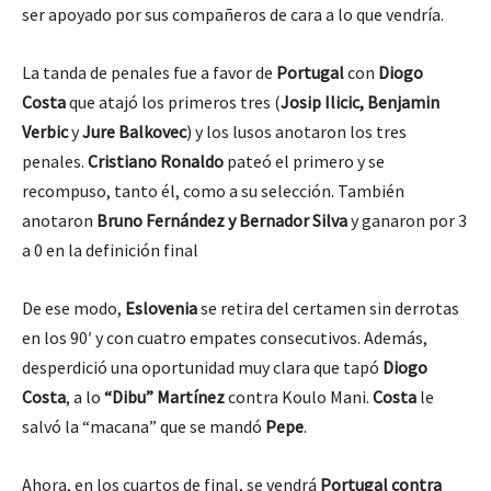
ser apoyado por sus compañeros de cara a lo que vendría.
La tanda de penales fue a favor de
Portugal
con
Diogo
Costa
que atajó los primeros tres (
Josip Ilicic, Benjamin
Verbic
y
Jure Balkovec
) y los lusos anotaron los tres
penales.
Cristiano Ronaldo
pateó el primero y se
recompuso, tanto él, como a su selección. También
anotaron
Bruno Fernández y Bernador Silva
y ganaron por 3
a 0 en la definición final
De ese modo,
Eslovenia
se retira del certamen sin derrotas
en los 90′ y con cuatro empates consecutivos. Además,
desperdició una oportunidad muy clara que tapó
Diogo
Costa
, a lo
“Dibu” Martínez
contra Koulo Mani.
Costa
le
salvó la “macana” que se mandó
Pepe
.
Ahora, en los cuartos de final, se vendrá
Portugal contra