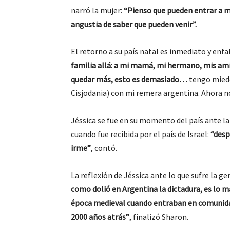
narró la mujer:
“Pienso que pueden entrar a m
angustia de saber que pueden venir”.
El retorno a su país natal es inmediato y enfa
familia allá: a mi mamá, mi hermano, mis amig
quedar más, esto es demasiado…
tengo mied
Cisjodania) con mi remera argentina. Ahora no
Jéssica se fue en su momento del país ante la 
cuando fue recibida por el país de Israel:
“desp
irme”
, contó.
La reflexión de Jéssica ante lo que sufre la g
como dolió en Argentina la dictadura, es lo m
época medieval cuando entraban en comunidade
2000 años atrás”
, finalizó Sharon.