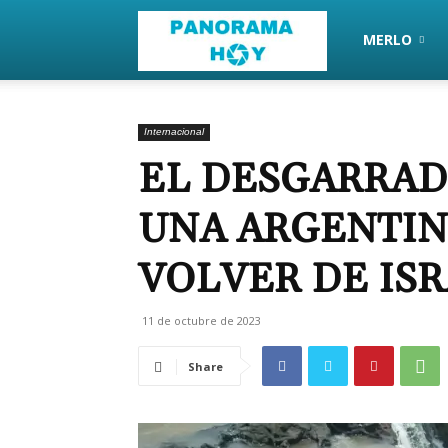
PanoramaHoy
MERLO
Internacional
EL DESGARRAD
UNA ARGENTIN
VOLVER DE IS
11 de octubre de 2023
Share