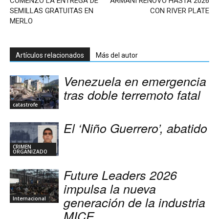
COMENZÓ LA ENTREGA DE
ARMANI RENOVÓ HASTA 2026
SEMILLAS GRATUITAS EN
CON RIVER PLATE
MERLO
Artículos relacionados
Más del autor
Venezuela en emergencia
tras doble terremoto fatal
catastrofe
El ‘Niño Guerrero’, abatido
CRIMEN
ORGANIZADO
Future Leaders 2026
impulsa la nueva
generación de la industria
Internacional
MICE