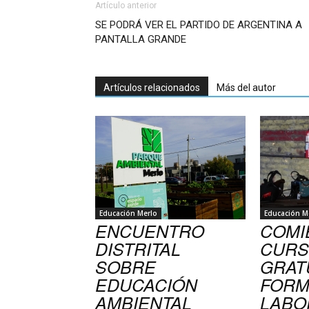
Artículo anterior
SE PODRÁ VER EL PARTIDO DE ARGENTINA A
PANTALLA GRANDE
Artículos relacionados
Más del autor
Educación Merlo
Educación M
ENCUENTRO
COMI
DISTRITAL
CUR
SOBRE
GRAT
EDUCACIÓN
FORM
AMBIENTAL
LABO