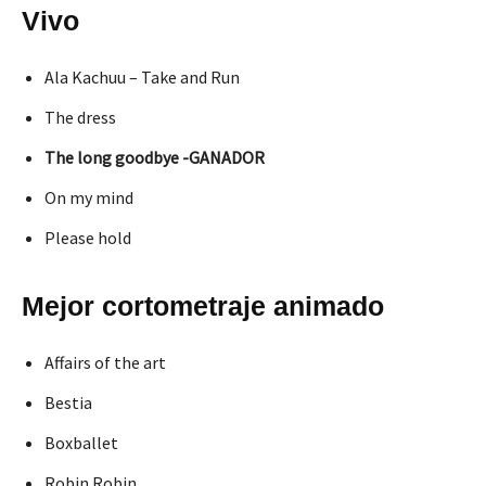
Vivo
Ala Kachuu – Take and Run
The dress
The long goodbye -GANADOR
On my mind
Please hold
Mejor cortometraje animado
Affairs of the art
Bestia
Boxballet
Robin Robin