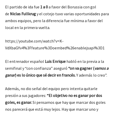
El partido de ida fue
1 a 0
a favor del Borussia con gol
de
Niclas Fullkrug
y el cotejo tuvo varias oportunidades para
ambos equipos, pero la diferencia fue mínima a favor del
local en la primera vuelta.
https://youtube.com/watch?v=K-
VdXbaGYv4%3Ffeature%3Doembed%26enablejsapi%3D1
El entrenador español
Luis Enrique
habló en la previa a la
semifinal y “con confianza” aseguró
“on va gagner (
vamos a
ganar
) es lo único que sé decir en francés.
Y además lo creo”.
Además, no dio señal del equipo pero intenta quitarle
presión a sus jugadores:
“El objetivo no es ganar por dos
goles, es ganar.
Si pensamos que hay que marcar dos goles
nos parecerá que está muy lejos. Hay que marcar uno y